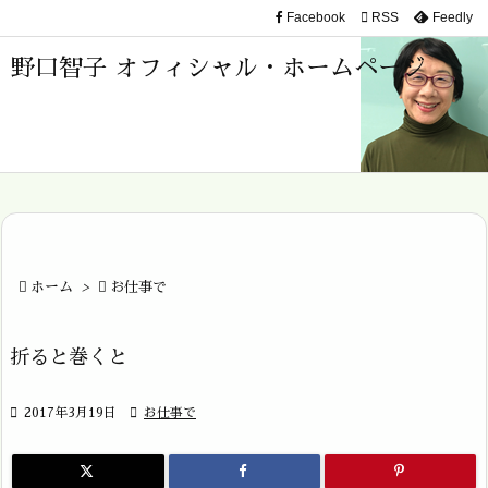
Facebook

RSS
Feedly

メニュ
野口智子 オフィシャル・ホームページ

サイド

前へ

次へ


ホーム
>

お仕事で
検索
折ると巻くと

2017年3月19日

お仕事で