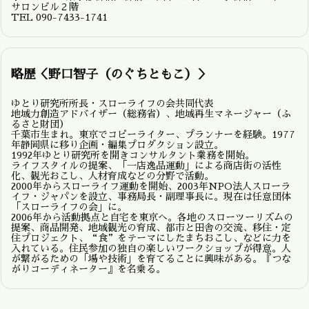
サロンビル２階
TEL 090-7433-1741
略歴＜野口智子（のぐちともこ）＞
ゆとり研究所所長・スローライフの会共同代表
地域力創造アドバイザー（総務省）、地域再生マネージャー（ふ
るさと財団）
千葉市生まれ。東京でコピーライター、プランナーを経験。1977
年静岡県に移り企画・編集プロダクション設立。
1992年ゆとり研究所を開きコンサルタント業務を開始。
ライフスタイルの提案、「一店逸品運動」による商店街の活性
化、観光おこし、人材育成などの分野で活動。
2000年からスローライフ運動を開始、2003年NPO法人スローラ
イフ・ジャパンを設立、事務局長・副理事長に。現在は任意団体
「スローライフの会」に。
2006年から活動拠点と自宅を東京へ。各地のスローツーリズムの
提案、商品開発、地域観光の育成、都市と田舎の交流、移住・定
住プロジェクト、“食”をテーマにしたまちおこし、などに力を
入れている。住民参加の独自の楽しいワークショップが得意。人
が繋がるための「場や技術」を育てることに興味がある。『つな
がりコーディネーター』を名乗る。