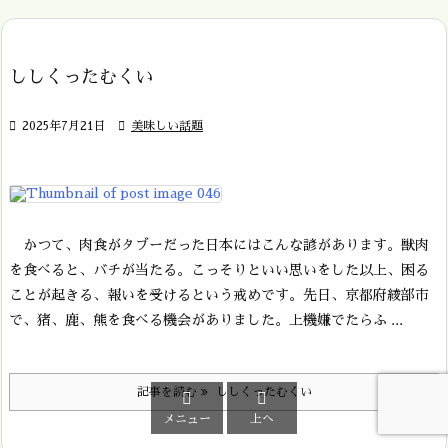
ししくったむくい

2025年7月21日

美味しい話題
かつて、肉食がタブーだった日本にはこんな諺があります。獣肉
を食べると、バチが当たる。こっそりといい思いをした以上、困る
ことが起きる、報いを受けるという戒めです。先日、京都府綾部市
で、猪、鹿、熊を食べる機会がありました。上機嫌でたらふ ...
記事を読む
ししくったむくい


メニュー
上へ