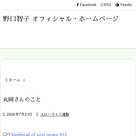
Facebook

RSS
Feedly

メニュ
野口智子 オフィシャル・ホームページ

サイド

前へ

次へ


ホーム
>
検索
丸岡さんのこと

2026年7月23日

スローライフ運動