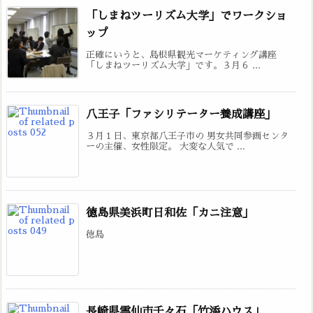
「しまねツーリズム大学」でワークショ
ップ
正確にいうと、島根県観光マーケティング講座
「しまねツーリズム大学」です。３月６ ...
八王子「ファシリテーター養成講座」
３月１日、東京都八王子市の 男女共同参画センタ
ーの主催、女性限定。 大変な人気で ...
徳島県美浜町日和佐「カニ注意」
徳島
長崎県雲仙市千々石「竹添ハウス」