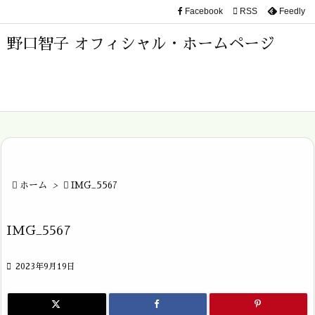
Facebook

RSS
Feedly

メニュ
野口智子 オフィシャル・ホームページ

サイド

前へ

次へ


ホーム
>

IMG_5567
検索
IMG_5567

2023年9月19日