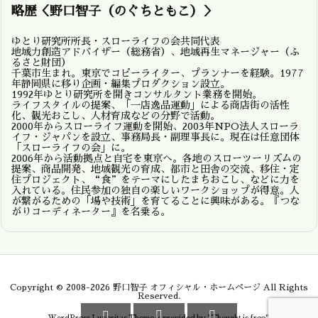
略歴＜野口智子（のぐちともこ）＞
ゆとり研究所所長・スローライフの会共同代表
地域力創造アドバイザー（総務省）、地域再生マネージャー（ふ
るさと財団）
千葉市生まれ。東京でコピーライター、プランナーを経験。1977
年静岡県に移り企画・編集プロダクション設立。
1992年ゆとり研究所を開きコンサルタント業務を開始。
ライフスタイルの提案、「一店逸品運動」による商店街の活性
化、観光おこし、人材育成などの分野で活動。
2000年からスローライフ運動を開始、2003年NPO法人スローラ
イフ・ジャパンを設立、事務局長・副理事長に。現在は任意団体
「スローライフの会」に。
2006年から活動拠点と自宅を東京へ。各地のスローツーリズムの
提案、商品開発、地域観光の育成、都市と田舎の交流、移住・定
住プロジェクト、“食”をテーマにしたまちおこし、などに力を
入れている。住民参加の独自の楽しいワークショップが得意。人
が繋がるための「場や技術」を育てることに興味がある。『つな
がりコーディネーター』を名乗る。
Copyright ©
2008
-2026
野口智子 オフィシャル・ホームページ
All Rights
Reserved.


