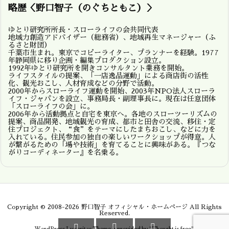
略歴＜野口智子（のぐちともこ）＞
ゆとり研究所所長・スローライフの会共同代表
地域力創造アドバイザー（総務省）、地域再生マネージャー（ふ
るさと財団）
千葉市生まれ。東京でコピーライター、プランナーを経験。1977
年静岡県に移り企画・編集プロダクション設立。
1992年ゆとり研究所を開きコンサルタント業務を開始。
ライフスタイルの提案、「一店逸品運動」による商店街の活性
化、観光おこし、人材育成などの分野で活動。
2000年からスローライフ運動を開始、2003年NPO法人スローラ
イフ・ジャパンを設立、事務局長・副理事長に。現在は任意団体
「スローライフの会」に。
2006年から活動拠点と自宅を東京へ。各地のスローツーリズムの
提案、商品開発、地域観光の育成、都市と田舎の交流、移住・定
住プロジェクト、“食”をテーマにしたまちおこし、などに力を
入れている。住民参加の独自の楽しいワークショップが得意。人
が繋がるための「場や技術」を育てることに興味がある。『つな
がりコーディネーター』を名乗る。
Copyright ©
2008
-2026
野口智子 オフィシャル・ホームページ
All Rights
Reserved.


