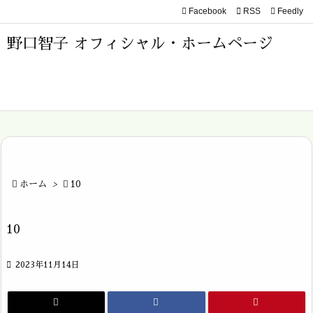
Facebook

RSS
Feedly

メニュ
野口智子 オフィシャル・ホームページ

サイド

前へ

次へ


ホーム
>

10
検索
10

2023年11月14日