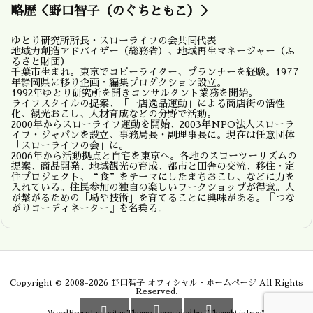
略歴＜野口智子（のぐちともこ）＞
ゆとり研究所所長・スローライフの会共同代表
地域力創造アドバイザー（総務省）、地域再生マネージャー（ふ
るさと財団）
千葉市生まれ。東京でコピーライター、プランナーを経験。1977
年静岡県に移り企画・編集プロダクション設立。
1992年ゆとり研究所を開きコンサルタント業務を開始。
ライフスタイルの提案、「一店逸品運動」による商店街の活性
化、観光おこし、人材育成などの分野で活動。
2000年からスローライフ運動を開始、2003年NPO法人スローラ
イフ・ジャパンを設立、事務局長・副理事長に。現在は任意団体
「スローライフの会」に。
2006年から活動拠点と自宅を東京へ。各地のスローツーリズムの
提案、商品開発、地域観光の育成、都市と田舎の交流、移住・定
住プロジェクト、“食”をテーマにしたまちおこし、などに力を
入れている。住民参加の独自の楽しいワークショップが得意。人
が繋がるための「場や技術」を育てることに興味がある。『つな
がりコーディネーター』を名乗る。
Copyright ©
2008
-2026
野口智子 オフィシャル・ホームページ
All Rights
Reserved.


