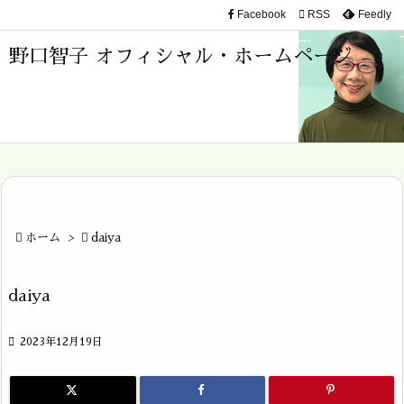
Facebook

RSS
Feedly

メニュ
野口智子 オフィシャル・ホームページ

サイド

前へ

次へ


ホーム
>

daiya
検索
daiya

2023年12月19日