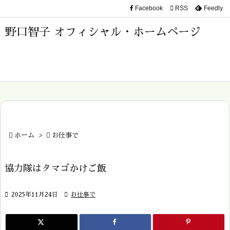
Facebook

RSS
Feedly

メニュ
野口智子 オフィシャル・ホームページ

サイド

前へ

次へ


ホーム
>

お仕事で
検索
協力隊はタマゴかけご飯

2025年11月24日

お仕事で