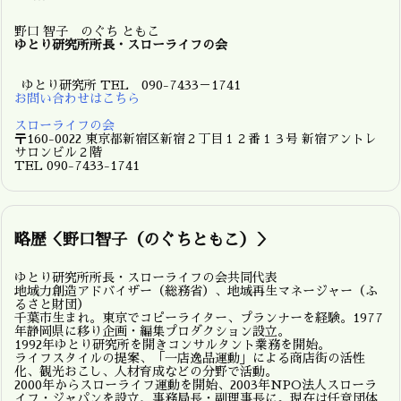
野口 智子 のぐち ともこ
ゆとり研究所所長・スローライフの会
ゆとり研究所 TEL 090-7433－1741
お問い合わせはこちら
スローライフの会
〒160-0022 東京都新宿区新宿２丁目１２番１３号 新宿アントレ
サロンビル２階
TEL 090-7433-1741
略歴＜野口智子（のぐちともこ）＞
ゆとり研究所所長・スローライフの会共同代表
地域力創造アドバイザー（総務省）、地域再生マネージャー（ふ
るさと財団）
千葉市生まれ。東京でコピーライター、プランナーを経験。1977
年静岡県に移り企画・編集プロダクション設立。
1992年ゆとり研究所を開きコンサルタント業務を開始。
ライフスタイルの提案、「一店逸品運動」による商店街の活性
化、観光おこし、人材育成などの分野で活動。
2000年からスローライフ運動を開始、2003年NPO法人スローラ
イフ・ジャパンを設立、事務局長・副理事長に。現在は任意団体