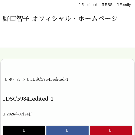
Facebook

RSS
Feedly

メニュ
野口智子 オフィシャル・ホームページ

サイド

前へ

次へ


ホーム
>

_DSC5984_edited-1
検索
_DSC5984_edited-1

2026年3月24日