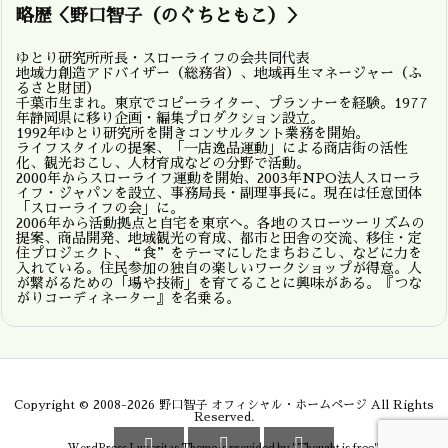
略歴＜野口智子（のぐちともこ）＞
ゆとり研究所所長・スローライフの会共同代表
地域力創造アドバイザー（総務省）、地域再生マネージャー（ふ
るさと財団）
千葉市生まれ。東京でコピーライター、プランナーを経験。1977
年静岡県に移り企画・編集プロダクション設立。
1992年ゆとり研究所を開きコンサルタント業務を開始。
ライフスタイルの提案、「一店逸品運動」による商店街の活性
化、観光おこし、人材育成などの分野で活動。
2000年からスローライフ運動を開始、2003年NPO法人スローラ
イフ・ジャパンを設立、事務局長・副理事長に。現在は任意団体
「スローライフの会」に。
2006年から活動拠点と自宅を東京へ。各地のスローツーリズムの
提案、商品開発、地域観光の育成、都市と田舎の交流、移住・定
住プロジェクト、“食”をテーマにしたまちおこし、などに力を
入れている。住民参加の独自の楽しいワークショップが得意。人
が繋がるための「場や技術」を育てることに興味がある。『つな
がりコーディネーター』を名乗る。
Copyright ©
2008
-2026
野口智子 オフィシャル・ホームページ
All Rights
Reserved.


