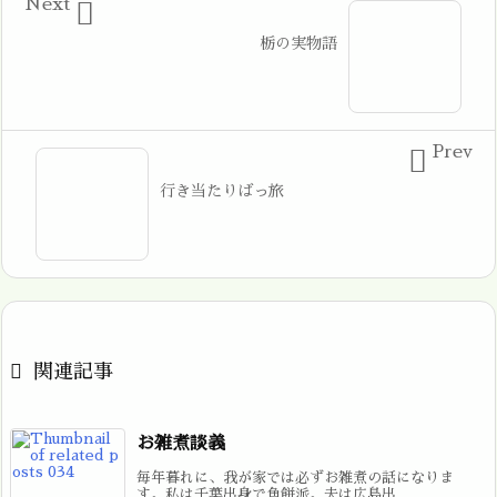
Next

栃の実物語
Prev

行き当たりばっ旅

関連記事
お雑煮談義
毎年暮れに、我が家では必ずお雑煮の話になりま
す。私は千葉出身で角餅派。夫は広島出 ...