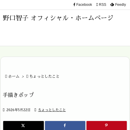
Facebook

RSS
Feedly

メニュ
野口智子 オフィシャル・ホームページ

サイド

前へ

次へ


ホーム
>

ちょっとしたこと
検索
手描きポップ

2026年5月22日

ちょっとしたこと