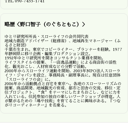
TEL 090-7433-1741
略歴＜野口智子（のぐちともこ）＞
ゆとり研究所所長・スローライフの会共同代表
地域力創造アドバイザー（総務省）、地域再生マネージャー（ふ
るさと財団）
千葉市生まれ。東京でコピーライター、プランナーを経験。1977
年静岡県に移り企画・編集プロダクション設立。
1992年ゆとり研究所を開きコンサルタント業務を開始。
ライフスタイルの提案、「一店逸品運動」による商店街の活性
化、観光おこし、人材育成などの分野で活動。
2000年からスローライフ運動を開始、2003年NPO法人スローラ
イフ・ジャパンを設立、事務局長・副理事長に。現在は任意団体
「スローライフの会」に。
2006年から活動拠点と自宅を東京へ。各地のスローツーリズムの
提案、商品開発、地域観光の育成、都市と田舎の交流、移住・定
住プロジェクト、“食”をテーマにしたまちおこし、などに力を
入れている。住民参加の独自の楽しいワークショップが得意。人
が繋がるための「場や技術」を育てることに興味がある。『つな
がりコーディネーター』を名乗る。