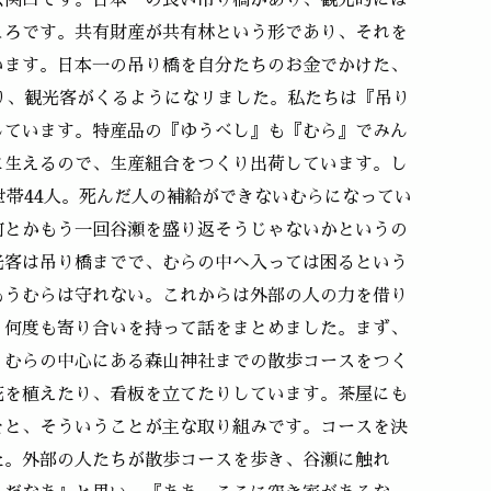
玄関口です。日本一の長い吊り橋があり、観光的には
ころです。共有財産が共有林という形であり、それを
います。日本一の吊り橋を自分たちのお金でかけた、
り、観光客がくるようになリました。私たちは『吊り
しています。特産品の『ゆうべし』も『むら』でみん
に生えるので、生産組合をつくり出荷しています。し
世帯44人。死んだ人の補給ができないむらになってい
何とかもう一回谷瀬を盛り返そうじゃないかというの
光客は吊り橋までで、むらの中へ入っては困るという
もうむらは守れない。これからは外部の人の力を借り
。何度も寄り合いを持って話をまとめました。まず、
、むらの中心にある森山神社までの散歩コースをつく
花を植えたり、看板を立てたりしています。茶屋にも
をと、そういうことが主な取り組みです。コースを決
た。外部の人たちが散歩コースを歩き、谷瀬に触れ