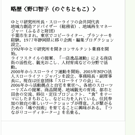
略歴＜野口智子（のぐちともこ）＞
ゆとり研究所所長・スローライフの会共同代表
地域力創造アドバイザー（総務省）、地域再生マネー
ジャー（ふるさと財団）
千葉市生まれ。東京でコピーライター、プランナーを
経験。1977年静岡県に移り企画・編集プロダクション
設立。
1992年ゆとり研究所を開きコンサルタント業務を開
始。
ライフスタイルの提案、「一店逸品運動」による商店
街の活性化、観光おこし、人材育成などの分野で活
動。
2000年からスローライフ運動を開始、2003年NPO法
人スローライフ・ジャパンを設立、事務局長・副理事
長に。現在は任意団体「スローライフの会」に。
2006年から活動拠点と自宅を東京へ。各地のスローツ
ーリズムの提案、商品開発、地域観光の育成、都市と
田舎の交流、移住・定住プロジェクト、“食”をテー
マにしたまちおこし、などに力を入れている。住民参
加の独自の楽しいワークショップが得意。人が繋がる
ための「場や技術」を育てることに興味がある。『つ
ながりコーディネーター』を名乗る。