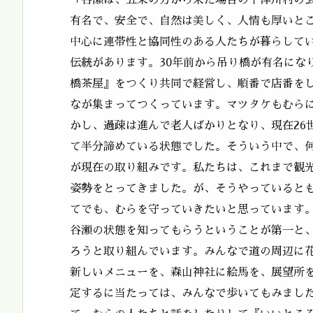
「谷瀬は、五条の方から来た場合の十津川村の
有名で、安全で、自然は美しく、人情も厚いと
中心に連帯性と協同性のある人たちが暮らして
伝統があります。30年前から吊り橋が有名にな
橋茶屋』をつくり共同で経営し、順番で店番を
なが集まってつくっています。マツタケもむら
かし、過疎は進んで老人ばかりとなり、現在26
て半分諦めている状態でした。そういう中で、
が現在の取り組みです。私たちは、これまで観
姿勢をとってきました。が、そうやっていると
てでも、むらを守っていきたいと思っています
谷瀬の状態を知ってもらうということが第一と
ろうと取り組んでいます。みんなで道の周辺に
新しいメニューを、森山神社に絵馬を、展望所
定するに当たっては、みんなで歩いてもみまし