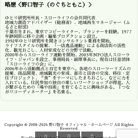
略歴＜野口智子（のぐちともこ）＞
ゆとり研究所所長・スローライフの会共同代表
地域力創造アドバイザー（総務省）、地域再生マネージャー（ふ
るさと財団）
千葉市生まれ。東京でコピーライター、プランナーを経験。1977
年静岡県に移り企画・編集プロダクション設立。
1992年ゆとり研究所を開きコンサルタント業務を開始。
ライフスタイルの提案、「一店逸品運動」による商店街の活性
化、観光おこし、人材育成などの分野で活動。
2000年からスローライフ運動を開始、2003年NPO法人スローラ
イフ・ジャパンを設立、事務局長・副理事長に。現在は任意団体
「スローライフの会」に。
2006年から活動拠点と自宅を東京へ。各地のスローツーリズムの
提案、商品開発、地域観光の育成、都市と田舎の交流、移住・定
住プロジェクト、“食”をテーマにしたまちおこし、などに力を
入れている。住民参加の独自の楽しいワークショップが得意。人
が繋がるための「場や技術」を育てることに興味がある。『つな
がりコーディネーター』を名乗る。
Copyright ©
2008
-2026
野口智子 オフィシャル・ホームページ
All Rights
Reserved.


