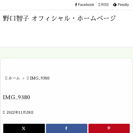
Facebook

RSS
Feedly

メニュ
野口智子 オフィシャル・ホームページ

サイド

前へ

次へ


ホーム
>

IMG_9380
検索
IMG_9380

2022年11月28日