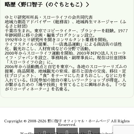
略歴＜野口智子（のぐちともこ）＞
ゆとり研究所所長・スローライフの会共同代表
地域力創造アドバイザー（総務省）、地域再生マネージャー（ふ
るさと財団）
千葉市生まれ。東京でコピーライター、プランナーを経験。1977
年静岡県に移り企画・編集プロダクション設立。
1992年ゆとり研究所を開きコンサルタント業務を開始。
ライフスタイルの提案、「一店逸品運動」による商店街の活性
化、観光おこし、人材育成などの分野で活動。
2000年からスローライフ運動を開始、2003年NPO法人スローラ
イフ・ジャパンを設立、事務局長・副理事長に。現在は任意団体
「スローライフの会」に。
2006年から活動拠点と自宅を東京へ。各地のスローツーリズムの
提案、商品開発、地域観光の育成、都市と田舎の交流、移住・定
住プロジェクト、“食”をテーマにしたまちおこし、などに力を
入れている。住民参加の独自の楽しいワークショップが得意。人
が繋がるための「場や技術」を育てることに興味がある。『つな
がりコーディネーター』を名乗る。
Copyright ©
2008
-2026
野口智子 オフィシャル・ホームページ
All Rights
Reserved.


