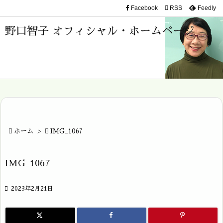
Facebook

RSS
Feedly

メニュ
野口智子 オフィシャル・ホームページ

サイド

前へ

次へ


ホーム
>

IMG_1067
検索
IMG_1067

2023年2月21日