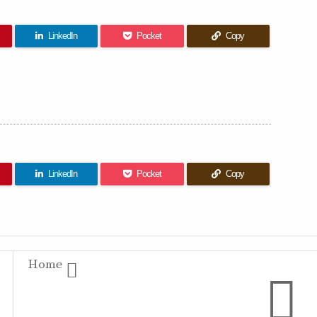
LinkedIn
Pocket
Copy
LinkedIn
Pocket
Copy
Home

