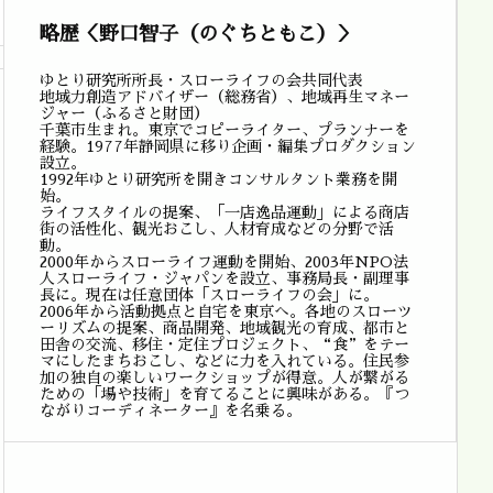
略歴＜野口智子（のぐちともこ）＞
ゆとり研究所所長・スローライフの会共同代表
地域力創造アドバイザー（総務省）、地域再生マネー
ジャー（ふるさと財団）
千葉市生まれ。東京でコピーライター、プランナーを
経験。1977年静岡県に移り企画・編集プロダクション
設立。
1992年ゆとり研究所を開きコンサルタント業務を開
始。
ライフスタイルの提案、「一店逸品運動」による商店
街の活性化、観光おこし、人材育成などの分野で活
動。
2000年からスローライフ運動を開始、2003年NPO法
人スローライフ・ジャパンを設立、事務局長・副理事
長に。現在は任意団体「スローライフの会」に。
2006年から活動拠点と自宅を東京へ。各地のスローツ
ーリズムの提案、商品開発、地域観光の育成、都市と
田舎の交流、移住・定住プロジェクト、“食”をテー
マにしたまちおこし、などに力を入れている。住民参
加の独自の楽しいワークショップが得意。人が繋がる
ための「場や技術」を育てることに興味がある。『つ
ながりコーディネーター』を名乗る。