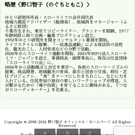
略歴＜野口智子（のぐちともこ）＞
ゆとり研究所所長・スローライフの会共同代表
地域力創造アドバイザー（総務省）、地域再生マネージャー（ふ
るさと財団）
千葉市生まれ。東京でコピーライター、プランナーを経験。1977
年静岡県に移り企画・編集プロダクション設立。
1992年ゆとり研究所を開きコンサルタント業務を開始。
ライフスタイルの提案、「一店逸品運動」による商店街の活性
化、観光おこし、人材育成などの分野で活動。
2000年からスローライフ運動を開始、2003年NPO法人スローラ
イフ・ジャパンを設立、事務局長・副理事長に。現在は任意団体
「スローライフの会」に。
2006年から活動拠点と自宅を東京へ。各地のスローツーリズムの
提案、商品開発、地域観光の育成、都市と田舎の交流、移住・定
住プロジェクト、“食”をテーマにしたまちおこし、などに力を
入れている。住民参加の独自の楽しいワークショップが得意。人
が繋がるための「場や技術」を育てることに興味がある。『つな
がりコーディネーター』を名乗る。
Copyright ©
2008
-2026
野口智子 オフィシャル・ホームページ
All Rights
Reserved.


