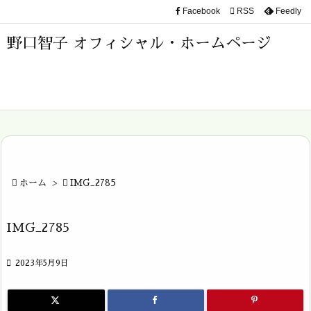
Facebook

RSS
Feedly

メニュ
野口智子 オフィシャル・ホームページ

サイド

前へ

次へ


ホーム
>

IMG_2785
検索
IMG_2785

2023年5月9日