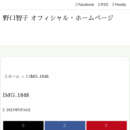
Facebook

RSS
Feedly

メニュ
野口智子 オフィシャル・ホームページ

サイド

前へ

次へ


ホーム
>

IMG_1848
検索
IMG_1848

2023年5月16日