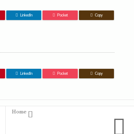
LinkedIn
Pocket
Copy
LinkedIn
Pocket
Copy
Home

