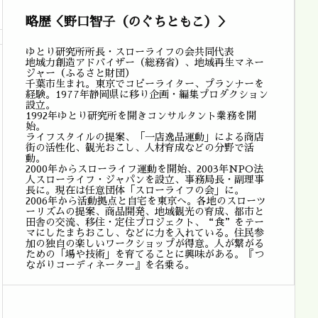
略歴＜野口智子（のぐちともこ）＞
ゆとり研究所所長・スローライフの会共同代表
地域力創造アドバイザー（総務省）、地域再生マネー
ジャー（ふるさと財団）
千葉市生まれ。東京でコピーライター、プランナーを
経験。1977年静岡県に移り企画・編集プロダクション
設立。
1992年ゆとり研究所を開きコンサルタント業務を開
始。
ライフスタイルの提案、「一店逸品運動」による商店
街の活性化、観光おこし、人材育成などの分野で活
動。
2000年からスローライフ運動を開始、2003年NPO法
人スローライフ・ジャパンを設立、事務局長・副理事
長に。現在は任意団体「スローライフの会」に。
2006年から活動拠点と自宅を東京へ。各地のスローツ
ーリズムの提案、商品開発、地域観光の育成、都市と
田舎の交流、移住・定住プロジェクト、“食”をテー
マにしたまちおこし、などに力を入れている。住民参
加の独自の楽しいワークショップが得意。人が繋がる
ための「場や技術」を育てることに興味がある。『つ
ながりコーディネーター』を名乗る。