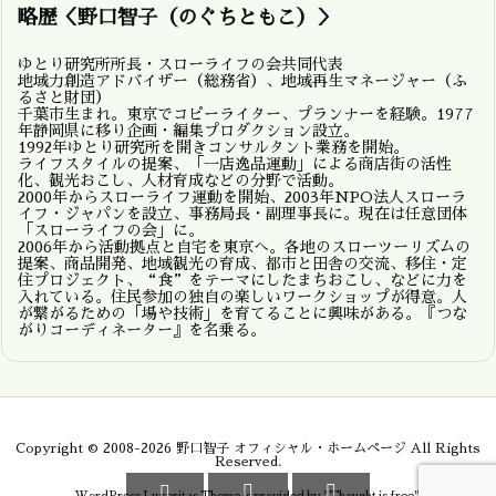
略歴＜野口智子（のぐちともこ）＞
ゆとり研究所所長・スローライフの会共同代表
地域力創造アドバイザー（総務省）、地域再生マネージャー（ふ
るさと財団）
千葉市生まれ。東京でコピーライター、プランナーを経験。1977
年静岡県に移り企画・編集プロダクション設立。
1992年ゆとり研究所を開きコンサルタント業務を開始。
ライフスタイルの提案、「一店逸品運動」による商店街の活性
化、観光おこし、人材育成などの分野で活動。
2000年からスローライフ運動を開始、2003年NPO法人スローラ
イフ・ジャパンを設立、事務局長・副理事長に。現在は任意団体
「スローライフの会」に。
2006年から活動拠点と自宅を東京へ。各地のスローツーリズムの
提案、商品開発、地域観光の育成、都市と田舎の交流、移住・定
住プロジェクト、“食”をテーマにしたまちおこし、などに力を
入れている。住民参加の独自の楽しいワークショップが得意。人
が繋がるための「場や技術」を育てることに興味がある。『つな
がりコーディネーター』を名乗る。
Copyright ©
2008
-2026
野口智子 オフィシャル・ホームページ
All Rights
Reserved.


