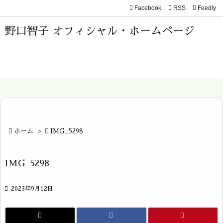
Facebook

RSS
Feedly

メニュ
野口智子 オフィシャル・ホームページ

サイド

前へ

次へ


ホーム
>

IMG_5298
検索
IMG_5298

2023年9月12日