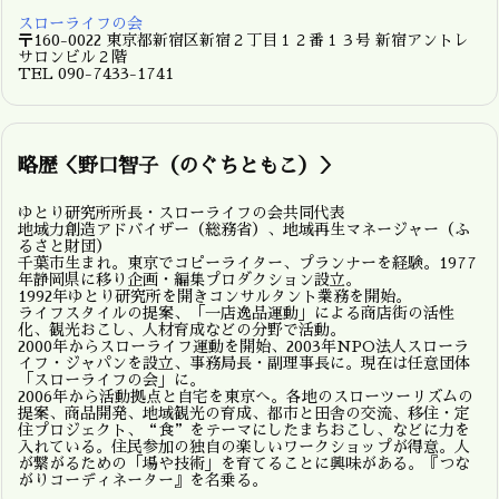
スローライフの会
〒160-0022 東京都新宿区新宿２丁目１２番１３号 新宿アントレ
サロンビル２階
TEL 090-7433-1741
略歴＜野口智子（のぐちともこ）＞
ゆとり研究所所長・スローライフの会共同代表
地域力創造アドバイザー（総務省）、地域再生マネージャー（ふ
るさと財団）
千葉市生まれ。東京でコピーライター、プランナーを経験。1977
年静岡県に移り企画・編集プロダクション設立。
1992年ゆとり研究所を開きコンサルタント業務を開始。
ライフスタイルの提案、「一店逸品運動」による商店街の活性
化、観光おこし、人材育成などの分野で活動。
2000年からスローライフ運動を開始、2003年NPO法人スローラ
イフ・ジャパンを設立、事務局長・副理事長に。現在は任意団体
「スローライフの会」に。
2006年から活動拠点と自宅を東京へ。各地のスローツーリズムの
提案、商品開発、地域観光の育成、都市と田舎の交流、移住・定
住プロジェクト、“食”をテーマにしたまちおこし、などに力を
入れている。住民参加の独自の楽しいワークショップが得意。人
が繋がるための「場や技術」を育てることに興味がある。『つな
がりコーディネーター』を名乗る。