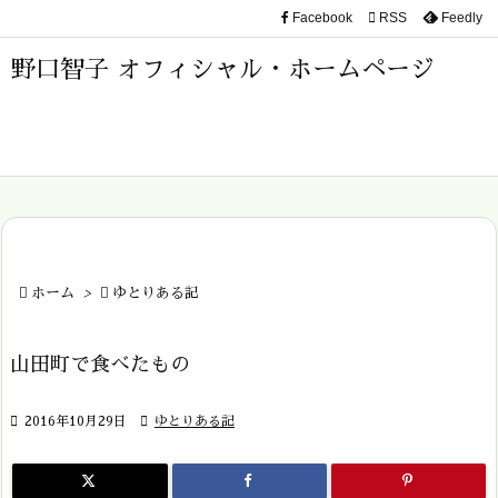
Facebook

RSS
Feedly

メニュ
野口智子 オフィシャル・ホームページ

サイド

前へ

次へ


ホーム
>

ゆとりある記
検索
山田町で食べたもの

2016年10月29日

ゆとりある記