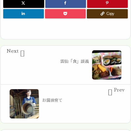
Copy
Next

雲仙「食」談義
Prev

お醤油育て