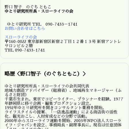
野口 智子 のぐち ともこ
ゆとり研究所所長・スローライフの会
ゆとり研究所 TEL 090-7433－1741
お問い合わせはこちら
スローライフの会
〒160-0022 東京都新宿区新宿２丁目１２番１３号 新宿アントレ
サロンビル２階
TEL 090-7433-1741
略歴＜野口智子（のぐちともこ）＞
ゆとり研究所所長・スローライフの会共同代表
地域力創造アドバイザー（総務省）、地域再生マネージャー（ふ
るさと財団）
千葉市生まれ。東京でコピーライター、プランナーを経験。1977
年静岡県に移り企画・編集プロダクション設立。
1992年ゆとり研究所を開きコンサルタント業務を開始。
ライフスタイルの提案、「一店逸品運動」による商店街の活性
化、観光おこし、人材育成などの分野で活動。
2000年からスローライフ運動を開始、2003年NPO法人スローラ
イフ・ジャパンを設立、事務局長・副理事長に。現在は任意団体