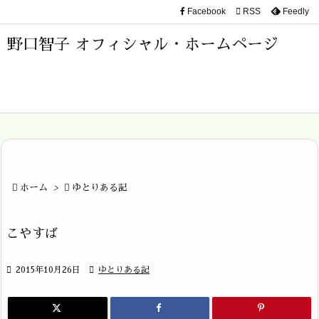
Facebook

RSS
Feedly

メニュ
野口智子 オフィシャル・ホームページ

サイド

前へ

次へ


ホーム
>

ゆとりある記
検索
こやすば

2015年10月26日

ゆとりある記