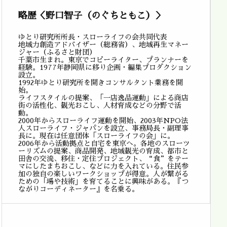
略歴＜野口智子（のぐちともこ）＞
ゆとり研究所所長・スローライフの会共同代表
地域力創造アドバイザー（総務省）、地域再生マネー
ジャー（ふるさと財団）
千葉市生まれ。東京でコピーライター、プランナーを
経験。1977年静岡県に移り企画・編集プロダクション
設立。
1992年ゆとり研究所を開きコンサルタント業務を開
始。
ライフスタイルの提案、「一店逸品運動」による商店
街の活性化、観光おこし、人材育成などの分野で活
動。
2000年からスローライフ運動を開始、2003年NPO法
人スローライフ・ジャパンを設立、事務局長・副理事
長に。現在は任意団体「スローライフの会」に。
2006年から活動拠点と自宅を東京へ。各地のスローツ
ーリズムの提案、商品開発、地域観光の育成、都市と
田舎の交流、移住・定住プロジェクト、“食”をテー
マにしたまちおこし、などに力を入れている。住民参
加の独自の楽しいワークショップが得意。人が繋がる
ための「場や技術」を育てることに興味がある。『つ
ながりコーディネーター』を名乗る。