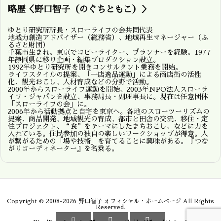
略歴＜野口智子（のぐちともこ）＞
ゆとり研究所所長・スローライフの会共同代表
地域力創造アドバイザー（総務省）、地域再生マネージャー（ふ
るさと財団）
千葉市生まれ。東京でコピーライター、プランナーを経験。1977
年静岡県に移り企画・編集プロダクション設立。
1992年ゆとり研究所を開きコンサルタント業務を開始。
ライフスタイルの提案、「一店逸品運動」による商店街の活性
化、観光おこし、人材育成などの分野で活動。
2000年からスローライフ運動を開始、2003年NPO法人スローラ
イフ・ジャパンを設立、事務局長・副理事長に。現在は任意団体
「スローライフの会」に。
2006年から活動拠点と自宅を東京へ。各地のスローツーリズムの
提案、商品開発、地域観光の育成、都市と田舎の交流、移住・定
住プロジェクト、“食”をテーマにしたまちおこし、などに力を
入れている。住民参加の独自の楽しいワークショップが得意。人
が繋がるための「場や技術」を育てることに興味がある。『つな
がりコーディネーター』を名乗る。
Copyright ©
2008
-2026
野口智子 オフィシャル・ホームページ
All Rights
Reserved.


