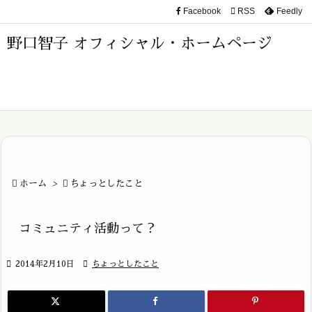
Facebook

RSS
Feedly

メニュ
野口智子 オフィシャル・ホームページ

サイド

前へ

次へ


ホーム
>

ちょっとしたこと
検索
コミュニティ活動って？

2014年2月10日

ちょっとしたこと