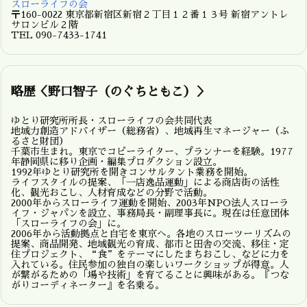
スローライフの会
〒160-0022 東京都新宿区新宿２丁目１２番１３号 新宿アントレ
サロンビル２階
TEL 090-7433-1741
略歴＜野口智子（のぐちともこ）＞
ゆとり研究所所長・スローライフの会共同代表
地域力創造アドバイザー（総務省）、地域再生マネージャー（ふ
るさと財団）
千葉市生まれ。東京でコピーライター、プランナーを経験。1977
年静岡県に移り企画・編集プロダクション設立。
1992年ゆとり研究所を開きコンサルタント業務を開始。
ライフスタイルの提案、「一店逸品運動」による商店街の活性
化、観光おこし、人材育成などの分野で活動。
2000年からスローライフ運動を開始、2003年NPO法人スローラ
イフ・ジャパンを設立、事務局長・副理事長に。現在は任意団体
「スローライフの会」に。
2006年から活動拠点と自宅を東京へ。各地のスローツーリズムの
提案、商品開発、地域観光の育成、都市と田舎の交流、移住・定
住プロジェクト、“食”をテーマにしたまちおこし、などに力を
入れている。住民参加の独自の楽しいワークショップが得意。人
が繋がるための「場や技術」を育てることに興味がある。『つな
がりコーディネーター』を名乗る。