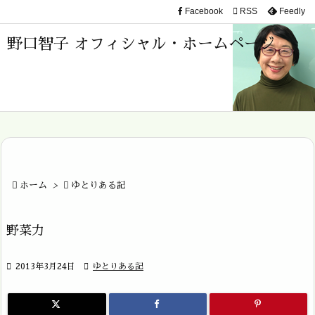
Facebook

RSS
Feedly

メニュ
野口智子 オフィシャル・ホームページ

サイド

前へ

次へ


ホーム
>

ゆとりある記
検索
野菜力

2013年3月24日

ゆとりある記