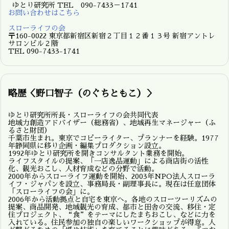
ゆとり研究所 TEL 090-7433－1741
お問い合わせはこちら
スローライフの会
〒160-0022 東京都新宿区新宿２丁目１２番１３号 新宿アントレ
サロンビル２階
TEL 090-7433-1741
略歴＜野口智子（のぐちともこ）＞
ゆとり研究所所長・スローライフの会共同代表
地域力創造アドバイザー（総務省）、地域再生マネージャー（ふ
るさと財団）
千葉市生まれ。東京でコピーライター、プランナーを経験。1977
年静岡県に移り企画・編集プロダクション設立。
1992年ゆとり研究所を開きコンサルタント業務を開始。
ライフスタイルの提案、「一店逸品運動」による商店街の活性
化、観光おこし、人材育成などの分野で活動。
2000年からスローライフ運動を開始、2003年NPO法人スローラ
イフ・ジャパンを設立、事務局長・副理事長に。現在は任意団体
「スローライフの会」に。
2006年から活動拠点と自宅を東京へ。各地のスローツーリズムの
提案、商品開発、地域観光の育成、都市と田舎の交流、移住・定
住プロジェクト、“食”をテーマにしたまちおこし、などに力を
入れている。住民参加の独自の楽しいワークショップが得意。人