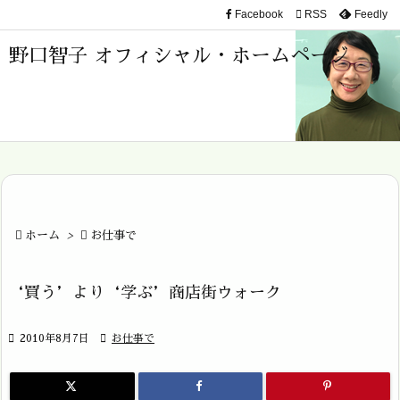
Facebook

RSS
Feedly

メニュ
野口智子 オフィシャル・ホームページ

サイド

前へ

次へ


ホーム
>

お仕事で
検索
‘買う’より‘学ぶ’商店街ウォーク

2010年8月7日

お仕事で