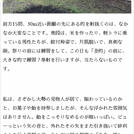
前方15間、30m近い距離の先にある的を射抜くのは、なか
なか大変なことです。普段は、米を作ったり、軽トラに乗
っている男性たちが、紋付袴姿で、片肌脱いで、真剣な
顔。祭りの前には練習をして、この日も「金的」の前に、
大きな的で練習？奉射を行いますが、当たらないもので
す。
私は、さぞかし大勢の見物人が居て、賑わっているのか
と、お菓子や飴を持参しましたが、そんな浮かれた雰囲気
はありません。飴をこっそりなめるのが精いっぱい。ビュ
ーっという矢の音と、外れたその矢をまた引き抜いて砂利