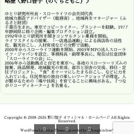
略歴＜野口智子（のぐちともこ）＞
ゆとり研究所所長・スローライフの会共同代表
地域力創造アドバイザー（総務省）、地域再生マネージャー（ふ
るさと財団）
千葉市生まれ。東京でコピーライター、プランナーを経験。1977
年静岡県に移り企画・編集プロダクション設立。
1992年ゆとり研究所を開きコンサルタント業務を開始。
ライフスタイルの提案、「一店逸品運動」による商店街の活性
化、観光おこし、人材育成などの分野で活動。
2000年からスローライフ運動を開始、2003年NPO法人スローラ
イフ・ジャパンを設立、事務局長・副理事長に。現在は任意団体
「スローライフの会」に。
2006年から活動拠点と自宅を東京へ。各地のスローツーリズムの
提案、商品開発、地域観光の育成、都市と田舎の交流、移住・定
住プロジェクト、“食”をテーマにしたまちおこし、などに力を
入れている。住民参加の独自の楽しいワークショップが得意。人
が繋がるための「場や技術」を育てることに興味がある。『つな
がりコーディネーター』を名乗る。
Copyright ©
2008
-2026
野口智子 オフィシャル・ホームページ
All Rights
Reserved.



WordPress Luxeritas Theme is provided by "
Thought is free
".