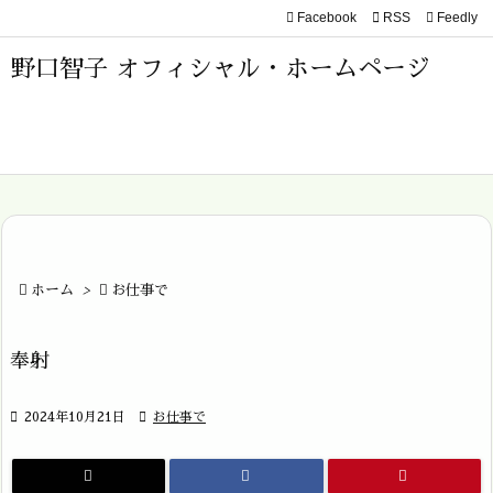
Facebook

RSS
Feedly

メニュ
野口智子 オフィシャル・ホームページ

サイド

前へ

次へ


ホーム
>

お仕事で
検索
奉射

2024年10月21日

お仕事で