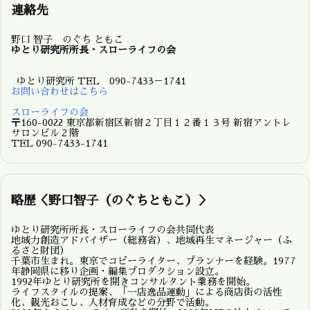
連絡先
野口 智子 のぐち ともこ
ゆとり研究所所長・スローライフの会
ゆとり研究所 TEL 090-7433－1741
お問い合わせはこちら
スローライフの会
〒160-0022 東京都新宿区新宿２丁目１２番１３号 新宿アントレ
サロンビル２階
TEL 090-7433-1741
略歴＜野口智子（のぐちともこ）＞
ゆとり研究所所長・スローライフの会共同代表
地域力創造アドバイザー（総務省）、地域再生マネージャー（ふ
るさと財団）
千葉市生まれ。東京でコピーライター、プランナーを経験。1977
年静岡県に移り企画・編集プロダクション設立。
1992年ゆとり研究所を開きコンサルタント業務を開始。
ライフスタイルの提案、「一店逸品運動」による商店街の活性
化、観光おこし、人材育成などの分野で活動。