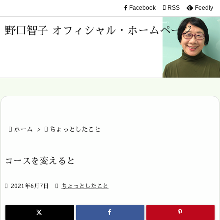
Facebook

RSS
Feedly

メニュ
野口智子 オフィシャル・ホームページ

サイド

前へ

次へ


ホーム
>

ちょっとしたこと
検索
コースを変えると

2021年6月7日

ちょっとしたこと