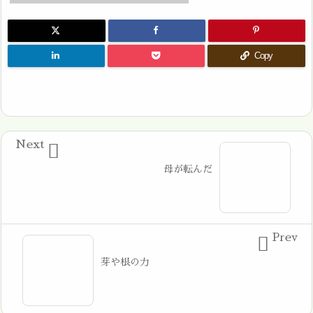
Copy
Next

母が転んだ
Prev

芽や根の力