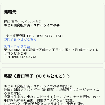
連絡先
野口 智子 のぐち ともこ
ゆとり研究所所長・スローライフの会
ゆとり研究所 TEL 090-7433－1741
お問い合わせはこちら
スローライフの会
〒160-0022 東京都新宿区新宿２丁目１２番１３号 新宿アントレ
サロンビル２階
TEL 090-7433-1741
略歴＜野口智子（のぐちともこ）＞
ゆとり研究所所長・スローライフの会共同代表
地域力創造アドバイザー（総務省）、地域再生マネージャー（ふ
るさと財団）
千葉市生まれ。東京でコピーライター、プランナーを経験。1977
年静岡県に移り企画・編集プロダクション設立。
1992年ゆとり研究所を開きコンサルタント業務を開始。