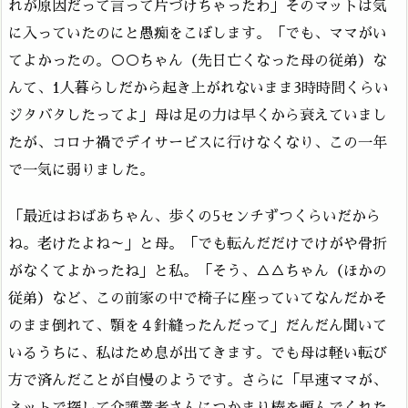
れが原因だって言って片づけちゃったわ」そのマットは気
に入っていたのにと愚痴をこぼします。「でも、ママがい
てよかったの。○○ちゃん（先日亡くなった母の従弟）な
んて、1人暮らしだから起き上がれないまま3時時間くらい
ジタバタしたってよ」母は足の力は早くから衰えていまし
たが、コロナ禍でデイサービスに行けなくなり、この一年
で一気に弱りました。
「最近はおばあちゃん、歩くの5センチずつくらいだから
ね。老けたよね～」と母。「でも転んだだけでけがや骨折
がなくてよかったね」と私。「そう、△△ちゃん（ほかの
従弟）など、この前家の中で椅子に座っていてなんだかそ
のまま倒れて、顎を４針縫ったんだって」だんだん聞いて
いるうちに、私はため息が出てきます。でも母は軽い転び
方で済んだことが自慢のようです。さらに「早速ママが、
ネットで探して介護業者さんにつかまり棒を頼んでくれた