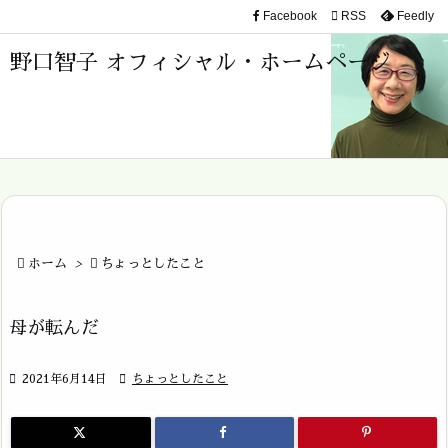
Facebook

RSS
Feedly

メニュ
野口智子 オフィシャル・ホームページ

サイド

前へ

次へ


ホーム
>

ちょっとしたこと
検索
母が転んだ

2021年6月14日

ちょっとしたこと