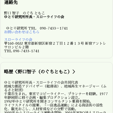
連絡先
野口 智子 のぐち ともこ
ゆとり研究所所長・スローライフの会
ゆとり研究所 TEL 090-7433－1741
お問い合わせはこちら
スローライフの会
〒160-0022 東京都新宿区新宿２丁目１２番１３号 新宿アントレ
サロンビル２階
TEL 090-7433-1741
略歴＜野口智子（のぐちともこ）＞
ゆとり研究所所長・スローライフの会共同代表
地域力創造アドバイザー（総務省）、地域再生マネージャー（ふ
るさと財団）
千葉市生まれ。東京でコピーライター、プランナーを経験。1977
年静岡県に移り企画・編集プロダクション設立。
1992年ゆとり研究所を開きコンサルタント業務を開始。
ライフスタイルの提案、「一店逸品運動」による商店街の活性
化、観光おこし、人材育成などの分野で活動。
2000年からスローライフ運動を開始、2003年NPO法人スローラ