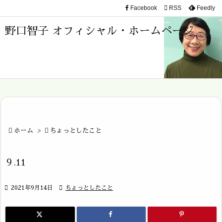
Facebook

RSS
Feedly

メニュ
野口智子 オフィシャル・ホームページ

サイド

前へ

次へ


ホーム
>

ちょっとしたこと
検索
９.11

2021年9月14日

ちょっとしたこと