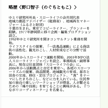
略歴＜野口智子（のぐちともこ）＞
ゆとり研究所所長・スローライフの会共同代表
地域力創造アドバイザー（総務省）、地域再生マネー
ジャー（ふるさと財団）
千葉市生まれ。東京でコピーライター、プランナーを
経験。1977年静岡県に移り企画・編集プロダクション
設立。
1992年ゆとり研究所を開きコンサルタント業務を開
始。
ライフスタイルの提案、「一店逸品運動」による商店
街の活性化、観光おこし、人材育成などの分野で活
動。
2000年からスローライフ運動を開始、2003年NPO法
人スローライフ・ジャパンを設立、事務局長・副理事
長に。現在は任意団体「スローライフの会」に。
2006年から活動拠点と自宅を東京へ。各地のスローツ
ーリズムの提案、商品開発、地域観光の育成、都市と
田舎の交流、移住・定住プロジェクト、“食”をテー
マにしたまちおこし、などに力を入れている。住民参
加の独自の楽しいワークショップが得意。人が繋がる
ための「場や技術」を育てることに興味がある。『つ
ながりコーディネーター』を名乗る。