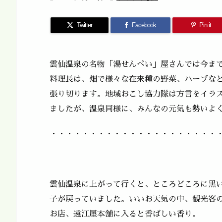
Twitter
Facebook
Pin it
雲仙温泉の名物「湯せんぺい」屋さんでは今ま
料理長は、畑で様々な在来種の野菜、ハーブな
張り切ります。地域おこし協力隊は方言をイラス
ましたが、温泉同様に、みんなの元気も勢いよ
・・・・・・・・・・・・・・・・・・・・・
雲仙温泉に上がって行くと、ところどころに黒
子が戻っていました。いいお天気の中、観光客
お店、遠江屋本舗に入ると香ばしい香り。