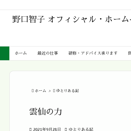
野口智子 オフィシャル・ホーム
ホーム
最近の仕事
研修・アドバイス承ります

ホーム
>

ゆとりある記
雲仙の力

2021年9月28日

ゆとりある記