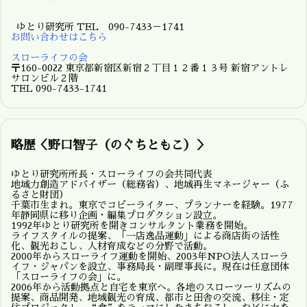
ゆとり研究所 TEL 090-7433－1741
お問い合わせはこちら
スローライフの会
〒160-0022 東京都新宿区新宿２丁目１２番１３号 新宿アントレ
サロンビル２階
TEL 090-7433-1741
略歴＜野口智子（のぐちともこ）＞
ゆとり研究所所長・スローライフの会共同代表
地域力創造アドバイザー（総務省）、地域再生マネージャー（ふ
るさと財団）
千葉市生まれ。東京でコピーライター、プランナーを経験。1977
年静岡県に移り企画・編集プロダクション設立。
1992年ゆとり研究所を開きコンサルタント業務を開始。
ライフスタイルの提案、「一店逸品運動」による商店街の活性
化、観光おこし、人材育成などの分野で活動。
2000年からスローライフ運動を開始、2003年NPO法人スローラ
イフ・ジャパンを設立、事務局長・副理事長に。現在は任意団体
「スローライフの会」に。
2006年から活動拠点と自宅を東京へ。各地のスローツーリズムの
提案、商品開発、地域観光の育成、都市と田舎の交流、移住・定