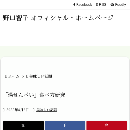
Facebook

RSS
Feedly

メニュ
野口智子 オフィシャル・ホームページ

サイド

前へ

次へ


ホーム
>

美味しい話題
検索
「湯せんぺい」食べ方研究

2022年4月3日

美味しい話題