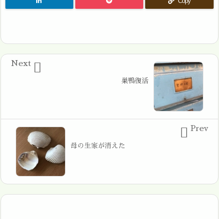
Copy
Next

巣鴨復活
Prev

母の生家が消えた