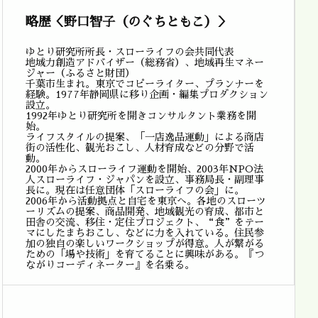
略歴＜野口智子（のぐちともこ）＞
ゆとり研究所所長・スローライフの会共同代表
地域力創造アドバイザー（総務省）、地域再生マネー
ジャー（ふるさと財団）
千葉市生まれ。東京でコピーライター、プランナーを
経験。1977年静岡県に移り企画・編集プロダクション
設立。
1992年ゆとり研究所を開きコンサルタント業務を開
始。
ライフスタイルの提案、「一店逸品運動」による商店
街の活性化、観光おこし、人材育成などの分野で活
動。
2000年からスローライフ運動を開始、2003年NPO法
人スローライフ・ジャパンを設立、事務局長・副理事
長に。現在は任意団体「スローライフの会」に。
2006年から活動拠点と自宅を東京へ。各地のスローツ
ーリズムの提案、商品開発、地域観光の育成、都市と
田舎の交流、移住・定住プロジェクト、“食”をテー
マにしたまちおこし、などに力を入れている。住民参
加の独自の楽しいワークショップが得意。人が繋がる
ための「場や技術」を育てることに興味がある。『つ
ながりコーディネーター』を名乗る。