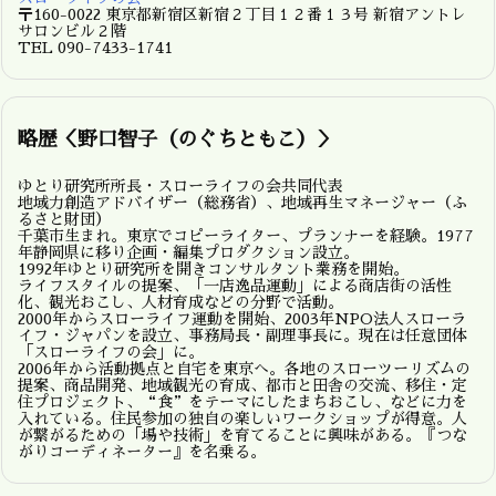
〒160-0022 東京都新宿区新宿２丁目１２番１３号 新宿アントレ
サロンビル２階
TEL 090-7433-1741
略歴＜野口智子（のぐちともこ）＞
ゆとり研究所所長・スローライフの会共同代表
地域力創造アドバイザー（総務省）、地域再生マネージャー（ふ
るさと財団）
千葉市生まれ。東京でコピーライター、プランナーを経験。1977
年静岡県に移り企画・編集プロダクション設立。
1992年ゆとり研究所を開きコンサルタント業務を開始。
ライフスタイルの提案、「一店逸品運動」による商店街の活性
化、観光おこし、人材育成などの分野で活動。
2000年からスローライフ運動を開始、2003年NPO法人スローラ
イフ・ジャパンを設立、事務局長・副理事長に。現在は任意団体
「スローライフの会」に。
2006年から活動拠点と自宅を東京へ。各地のスローツーリズムの
提案、商品開発、地域観光の育成、都市と田舎の交流、移住・定
住プロジェクト、“食”をテーマにしたまちおこし、などに力を
入れている。住民参加の独自の楽しいワークショップが得意。人
が繋がるための「場や技術」を育てることに興味がある。『つな
がりコーディネーター』を名乗る。