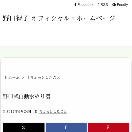
Facebook

RSS
Feedly

メニュ
野口智子 オフィシャル・ホームページ

サイド

前へ

次へ


ホーム
>

ちょっとしたこと
検索
野口式自動水やり器

2017年6月24日

ちょっとしたこと