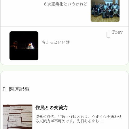
６次産業化というけれど
Prev

ちょっといい話

関連記事
住民との交流力
協働の時代、行政・住民ともに、うまく心を通わせ
る交流力が不可欠です。先日あるまち ...