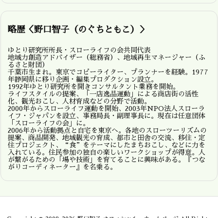
略歴＜野口智子（のぐちともこ）＞
ゆとり研究所所長・スローライフの会共同代表
地域力創造アドバイザー（総務省）、地域再生マネージャー（ふ
るさと財団）
千葉市生まれ。東京でコピーライター、プランナーを経験。1977
年静岡県に移り企画・編集プロダクション設立。
1992年ゆとり研究所を開きコンサルタント業務を開始。
ライフスタイルの提案、「一店逸品運動」による商店街の活性
化、観光おこし、人材育成などの分野で活動。
2000年からスローライフ運動を開始、2003年NPO法人スローラ
イフ・ジャパンを設立、事務局長・副理事長に。現在は任意団体
「スローライフの会」に。
2006年から活動拠点と自宅を東京へ。各地のスローツーリズムの
提案、商品開発、地域観光の育成、都市と田舎の交流、移住・定
住プロジェクト、“食”をテーマにしたまちおこし、などに力を
入れている。住民参加の独自の楽しいワークショップが得意。人
が繋がるための「場や技術」を育てることに興味がある。『つな
がりコーディネーター』を名乗る。