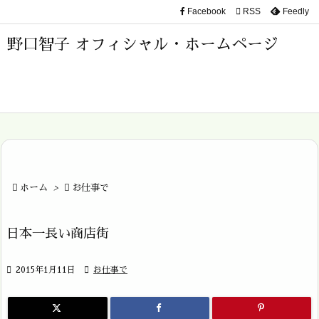
Facebook

RSS
Feedly

メニュ
野口智子 オフィシャル・ホームページ

サイド

前へ

次へ


ホーム
>

お仕事で
検索
日本一長い商店街

2015年1月11日

お仕事で