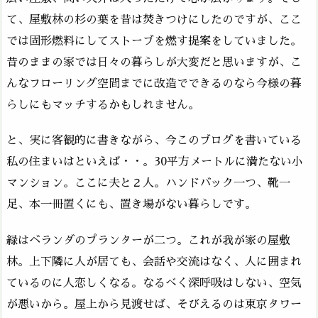
て、屋敷林の杉の葉を昔は焚きつけにしたのですが、ここ
では固形燃料にしてストーブを燃す提案をしていました。
昔のままの家では日々の暮らしが大変だと思いますが、こ
んなフローリング空間までに改造でできるのなら今様の暮
らしにもマッチするかもしれません。
と、実に客観的に書きながら、今このブログを書いている
私の住まいはといえば・・。30平方メートルに満たない小
マンション。ここに夫と２人。ハンドバック一つ、靴一
足、本一冊置くにも、置き場がない暮らしです。
緑はベランダのプランターが二つ。これが我が家の屋敷
林。上下隣に人が居ても、会話や交流はなく、人に囲まれ
ているのに人恋しくなる。なるべく深呼吸はしない、空気
が悪いから。屋上から見渡せば、そびえるのは東京タワー