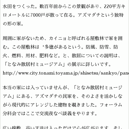
水田をつくった。数百年前からこの景観があり、220平方キ
ロメートルに7000戸が散って在る。アズマダチという独特
の形の家。
周囲に家がないため、カイニョと呼ばれる屋敷林で家を囲
む。この屋敷林は‘多徳があるという。防風、防雪、防
火、燃料、用材、肥料など。と、散居についての説明は、
「となみ散居村ミュージアム」の展示に詳しいです。
http://www.city.tonami.toyama.jp/shisetsu/sankyo/pa
本当の家には入っていませんが、「となみ散居村ミュージ
アム」にある、アズマダチの民家を、そのよさを活かしな
がら現代的にアレンジした建物を覗きました。フォーラム
分科会ではここで交流夜なべ談義をやります。
広い座敷、高い天井は入っただけで心が広がります。そし