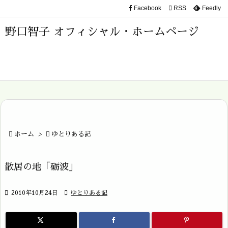
Facebook

RSS
Feedly

メニュ
野口智子 オフィシャル・ホームページ

サイド

前へ

次へ


ホーム
>

ゆとりある記
検索
散居の地「砺波」

2010年10月24日

ゆとりある記