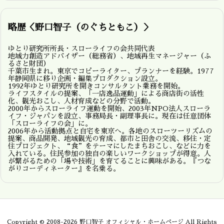
略歴＜野口智子（のぐちともこ）＞
ゆとり研究所所長・スローライフの会共同代表
地域力創造アドバイザー（総務省）、地域再生マネージャー（ふ
るさと財団）
千葉市生まれ。東京でコピーライター、プランナーを経験。1977
年静岡県に移り企画・編集プロダクション設立。
1992年ゆとり研究所を開きコンサルタント業務を開始。
ライフスタイルの提案、「一店逸品運動」による商店街の活性
化、観光おこし、人材育成などの分野で活動。
2000年からスローライフ運動を開始、2003年NPO法人スローラ
イフ・ジャパンを設立、事務局長・副理事長に。現在は任意団体
「スローライフの会」に。
2006年から活動拠点と自宅を東京へ。各地のスローツーリズムの
提案、商品開発、地域観光の育成、都市と田舎の交流、移住・定
住プロジェクト、“食”をテーマにしたまちおこし、などに力を
入れている。住民参加の独自の楽しいワークショップが得意。人
が繋がるための「場や技術」を育てることに興味がある。『つな
がりコーディネーター』を名乗る。
Copyright ©
2008
-2026
野口智子 オフィシャル・ホームページ
All Rights