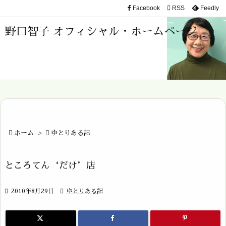
Facebook

RSS
Feedly

メニュ
野口智子 オフィシャル・ホームページ

サイド

前へ

次へ


ホーム
>

ゆとりある記
検索
ところてん‘だけ’店

2010年8月29日

ゆとりある記