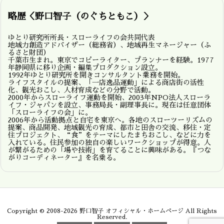
略歴＜野口智子（のぐちともこ）＞
ゆとり研究所所長・スローライフの会共同代表
地域力創造アドバイザー（総務省）、地域再生マネージャー（ふ
るさと財団）
千葉市生まれ。東京でコピーライター、プランナーを経験。1977
年静岡県に移り企画・編集プロダクション設立。
1992年ゆとり研究所を開きコンサルタント業務を開始。
ライフスタイルの提案、「一店逸品運動」による商店街の活性
化、観光おこし、人材育成などの分野で活動。
2000年からスローライフ運動を開始、2003年NPO法人スローラ
イフ・ジャパンを設立、事務局長・副理事長に。現在は任意団体
「スローライフの会」に。
2006年から活動拠点と自宅を東京へ。各地のスローツーリズムの
提案、商品開発、地域観光の育成、都市と田舎の交流、移住・定
住プロジェクト、“食”をテーマにしたまちおこし、などに力を
入れている。住民参加の独自の楽しいワークショップが得意。人
が繋がるための「場や技術」を育てることに興味がある。『つな
がりコーディネーター』を名乗る。
Copyright ©
2008
-2026
野口智子 オフィシャル・ホームページ
All Rights
Reserved.