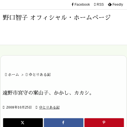
Facebook

RSS
Feedly

メニュ
野口智子 オフィシャル・ホームページ

サイド

前へ

次へ


ホーム
>

ゆとりある記
検索
遠野市宮守の案山子、かかし、カカシ。

2008年10月25日

ゆとりある記