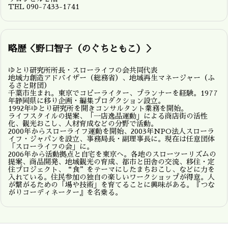
TEL 090-7433-1741
略歴＜野口智子（のぐちともこ）＞
ゆとり研究所所長・スローライフの会共同代表
地域力創造アドバイザー（総務省）、地域再生マネージャー（ふ
るさと財団）
千葉市生まれ。東京でコピーライター、プランナーを経験。1977
年静岡県に移り企画・編集プロダクション設立。
1992年ゆとり研究所を開きコンサルタント業務を開始。
ライフスタイルの提案、「一店逸品運動」による商店街の活性
化、観光おこし、人材育成などの分野で活動。
2000年からスローライフ運動を開始、2003年NPO法人スローラ
イフ・ジャパンを設立、事務局長・副理事長に。現在は任意団体
「スローライフの会」に。
2006年から活動拠点と自宅を東京へ。各地のスローツーリズムの
提案、商品開発、地域観光の育成、都市と田舎の交流、移住・定
住プロジェクト、“食”をテーマにしたまちおこし、などに力を
入れている。住民参加の独自の楽しいワークショップが得意。人
が繋がるための「場や技術」を育てることに興味がある。『つな
がりコーディネーター』を名乗る。