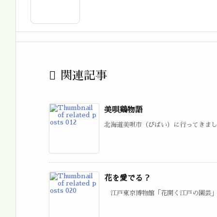

関連記事
美唄鶏物語
北海道美唄市（びばい）に行ってきました
花を愛でる？
江戸東京博物館「花開く江戸の園芸」展で