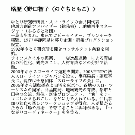
略歴＜野口智子（のぐちともこ）＞
ゆとり研究所所長・スローライフの会共同代表
地域力創造アドバイザー（総務省）、地域再生マネー
ジャー（ふるさと財団）
千葉市生まれ。東京でコピーライター、プランナーを
経験。1977年静岡県に移り企画・編集プロダクション
設立。
1992年ゆとり研究所を開きコンサルタント業務を開
始。
ライフスタイルの提案、「一店逸品運動」による商店
街の活性化、観光おこし、人材育成などの分野で活
動。
2000年からスローライフ運動を開始、2003年NPO法
人スローライフ・ジャパンを設立、事務局長・副理事
長に。現在は任意団体「スローライフの会」に。
2006年から活動拠点と自宅を東京へ。各地のスローツ
ーリズムの提案、商品開発、地域観光の育成、都市と
田舎の交流、移住・定住プロジェクト、“食”をテー
マにしたまちおこし、などに力を入れている。住民参
加の独自の楽しいワークショップが得意。人が繋がる
ための「場や技術」を育てることに興味がある。『つ
ながりコーディネーター』を名乗る。