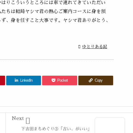
やはりこういうところには車で連れてきていただい
私たちは結局ヤシマ君の熱心ご案内コースに身を預
らず、身を任すこと大事です。ヤシマ君ありがとう、

ゆとりある記
LinkedIn
Pocket
Copy
Next

下吉田まちめぐり③「古い、がいい」