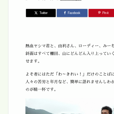
Twitter
Facebook
Pin it
熱血ヤシマ君と、由利さん、ローディー、みー
斜面はすべて棚田、山にどんどん入り上ってい
せます。
よそ者にはただ「わ～きれい！」だけのことば
人々の苦労と年月など、簡単に語れませんしわ
のが精一杯です。