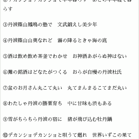
らす
③丹波篠山鳳鳴の塾で 文武鍛えし美少年
④丹波篠山山奥なれど 霧の降るときゃ海の底
⑤酒は飲め飲め茶釜でわかせ お神酒あがらぬ神はない
⑥灘の銘酒はどなたがつくる おらが自慢の丹波杜氏
⑦盆のお月さん丸こて丸い 丸てまんまるこてまだ丸い
⑧わたしゃ丹波の勝栗育ち 中に甘味も渋もある
⑨雪がちらちら丹波の宿に 猪が飛び込む牡丹鍋
⑩デカンショデカンショと唄うて廻れ 世界いずこの果て