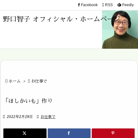
Facebook

RSS
Feedly

メニュ
野口智子 オフィシャル・ホームページ

サイド

前へ

次へ


ホーム
>

お仕事で
検索
「ほしかいも」作り

2022年2月28日

お仕事で