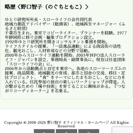
略歴＜野口智子（のぐちともこ）＞
ゆとり研究所所長・スローライフの会共同代表
地域力創造アドバイザー（総務省）、地域再生マネージャー（ふ
るさと財団）
千葉市生まれ。東京でコピーライター、プランナーを経験。1977
年静岡県に移り企画・編集プロダクション設立。
1992年ゆとり研究所を開きコンサルタント業務を開始。
ライフスタイルの提案、「一店逸品運動」による商店街の活性
化、観光おこし、人材育成などの分野で活動。
2000年からスローライフ運動を開始、2003年NPO法人スローラ
イフ・ジャパンを設立、事務局長・副理事長に。現在は任意団体
「スローライフの会」に。
2006年から活動拠点と自宅を東京へ。各地のスローツーリズムの
提案、商品開発、地域観光の育成、都市と田舎の交流、移住・定
住プロジェクト、“食”をテーマにしたまちおこし、などに力を
入れている。住民参加の独自の楽しいワークショップが得意。人
が繋がるための「場や技術」を育てることに興味がある。『つな
がりコーディネーター』を名乗る。
Copyright ©
2008
-2026
野口智子 オフィシャル・ホームページ
All Rights
Reserved.