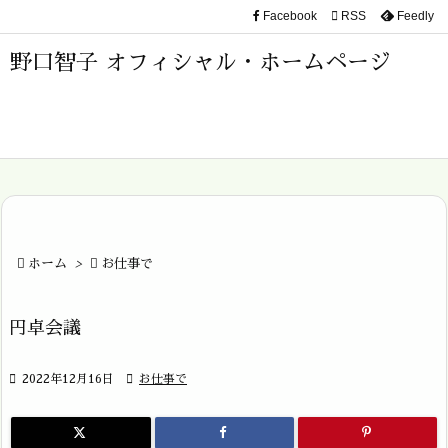
Facebook

RSS
Feedly

メニュ
野口智子 オフィシャル・ホームページ

サイド

前へ

次へ


ホーム
>

お仕事で
検索
円卓会議

2022年12月16日

お仕事で