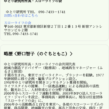
ゆとり研究所所長・スローライフの会
ゆとり研究所 TEL 090-7433－1741
お問い合わせはこちら
スローライフの会
〒160-0022 東京都新宿区新宿２丁目１２番１３号 新宿アントレ
サロンビル２階
TEL 090-7433-1741
略歴＜野口智子（のぐちともこ）＞
ゆとり研究所所長・スローライフの会共同代表
地域力創造アドバイザー（総務省）、地域再生マネージャー（ふ
るさと財団）
千葉市生まれ。東京でコピーライター、プランナーを経験。1977
年静岡県に移り企画・編集プロダクション設立。
1992年ゆとり研究所を開きコンサルタント業務を開始。
ライフスタイルの提案、「一店逸品運動」による商店街の活性
化、観光おこし、人材育成などの分野で活動。
2000年からスローライフ運動を開始、2003年NPO法人スローラ
イフ・ジャパンを設立、事務局長・副理事長に。現在は任意団体
「スローライフの会」に。
2006年から活動拠点と自宅を東京へ。各地のスローツーリズムの
提案、商品開発、地域観光の育成、都市と田舎の交流、移住・定